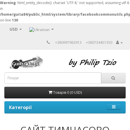
Warning
: html_entity_decode(): charset `UTF-8;' not supported, assuming utf-8
in
/home/guita84/public_html/system/library/facebookcommonutils.ph
on line
130
USD
+380997963913
+380734451350
Товарів 0 (0 USD)
Категорії