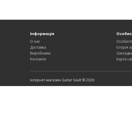
Інформація
Особис
О нас
Особист
Доставка
Історія 
Виробники
Закладк
Контакти
Карта са
Інтернет-магазин Guitar Vault © 2026