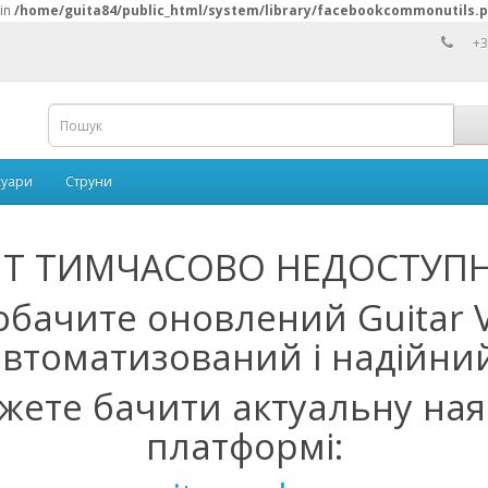
 in
/home/guita84/public_html/system/library/facebookcommonutils.
+3
суари
Струни
Т ТИМЧАСОВО НЕДОСТУПН
обачите оновлений Guitar V
автоматизований і надійний
ожете бачити актуальну ная
платформі: