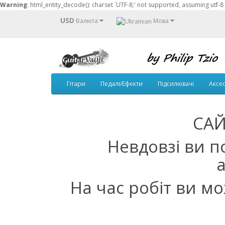
Warning
: html_entity_decode(): charset `UTF-8;' not supported, assuming utf-8
USD
Валюта
Мова
Гітари
Педалі/Ефекти
Підсилювачі
Аксе
САЙ
Невдовзі ви п
На час робіт ви м