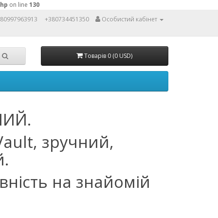
php
on line
130
80997963913
+380734451350
Особистий кабінет
Товарів 0 (0 USD)
ИЙ.
ault, зручний,
.
вність на знайомій