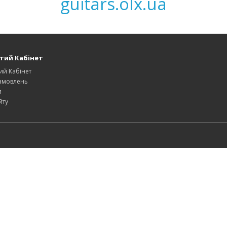
guitars.olx.ua
тий Кабінет
ий Кабінет
замовлень
и
йту